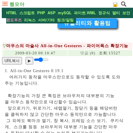
웹모아
HTML
스크립트
PHP
ASP
mySQL
파이썬.WML
정규식
멀티
보안
윈도우즈
리눅스
서버/기타
링크/알림
유틸리티와 활용팁
▽
마우스의 마술사 All-in-One Gestures - 파이어폭스 확장기능
2009-03-20 00:10:47
댓글:
(0)
조회:15527
URL복사
▶
1. All-in-One Gestures 0.19.1
여러가지 동작을 마우스만으로도 동작할 수 있도록 도와
주는 기능입니다.
확장기능의 가장 큰 특징은 브라우저의 대부분의 기능
을 마우스 동작만으로 대신할수 있습니다.
앞으로가기, 뒤로가기, 새탭열기, 창닫기 등을 해당버턴
을 클릭하지 않고 간단한 마우스 동작만으로 가능합니다.
그 외에도 북마크 열기, 창 복사, 프레임 소스 보기, 쿠키삭
게, 스크롤 등등 브라우저의 대부분 기능을 간단한 마우