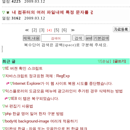
열람:
4225
2009.03.12
▽
내 컴퓨터의 여러 파일내에 특정 문자를 검색
열람:
3162
2009.03.12
≪
[2]
[3]
[5]
[6]
≫
[4]
복수단어 검색은 공백(space)로 구분해 주세요.
]
]
최근 글
▽
[손님]
▽
IE 버젼 확인 스크립트
▽
자바스크립트 정규표현 객체 : RegExp
▽
Internet Explorer가 이 웹 사이트 복원 시도를 중단했습니다.
▽
익스플로러의 도금모음 메뉴에 광고라인이 추가된 경우 삭제하는 방법
▽
IE8 이 탭은 복구되었습니다.
▽
vi 편집기 사용법
▽
php 한글 영어 일어 한자 구분 방법
▽
body에 background-image 여러개 적용하기
▽
미완성 한글 - 자음 또는 모음만으로 된 한글 체크