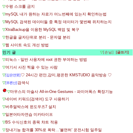
▽
수평 스크롤 금지
▽
mySQL 내가 원하는 자료가 어느번째에 있는지 확인하는법
▽
MySQL 검색된 데이터들 중 특정 데이터가 몇번째 위치하는지
▽
XtraBackup을 이용한 MySQL 백업 및 복구
▽
한글을 글자단위로 분리 - 문자열 분리
▽
웹 사이트 속도 개선 방법
인기 글
▽
[손님]
▽
리눅스 - 일반 사용자에 root 권한 부여하는 방법
▽
여기서 사진 찍을 수 있는 사람
▽
♡ 24시간 편안,감미,평온한 KMSTUDIO 음악방송 ♡
[깊은연못]
▽
검색식
[푸른산]
▽
마우스의 마술사 All-in-One Gestures - 파이어폭스 확장기능
▽
네이버 키워드(검색어) 도구 사용하기
▽
버추얼박스에 윈도우즈7 설치
▽
일본어타자연습 미카타이프
▽
BS 수식신호의 종목 챠트 적용
▽
장내기능 합격률 30%로 폭락…‘불면허’ 운전시험 일주일