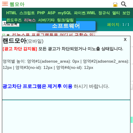
웹모아
HTML
스크립트
PHP
ASP
mySQL
파이썬.WML
정규식
멀티
보안
윈도우즈
리눅스
서버/기타
링크/알림
페이지:
1 / 1
소프트웨어
▽
리눅스용 프로그램들을 어디서 구할수 있죠
X
랜드모아
(모바일)
열람:
1363
2007.12.28
[광고 차단 감지됨]
모든 광고가 차단되었거나 미노출 상태입니다.
▽
thunder-bird (인공지능적인 메일 클라이언트)
열람:
1595
2007.12.28
영역별 높이: 영역#1(adsense_area): 0px | 영역#2(adsense2_area):
12px | 영역#3(no-id): 12px | 영역#4(no-id): 12px
▽
리눅스 에서 자주 사용되는 공개용 S/W
열람:
1452
2007.12.28
광고차단 프로그램은 제거후 이용
하시기 바랍니다.
[1]
복수단어 검색은 공백(space)로 구분해 주세요.
]
]
최근 글
▽
[손님]
▽
IE 버젼 확인 스크립트