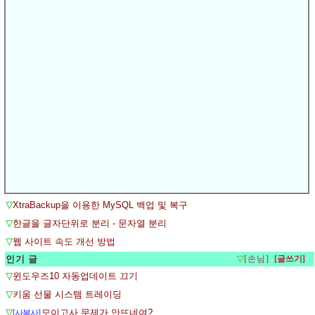
▽
자바스크립트 정규표현 객체 : RegExp
▽
Internet Explorer가 이 웹 사이트 복원 시도를 중단했습니다.
▽
익스플로러의 도금모음 메뉴에 광고라인이 추가된 경우 삭제하는 방법
▽
IE8 이 탭은 복구되었습니다.
▽
vi 편집기 사용법
▽
php 한글 영어 일어 한자 구분 방법
▽
body에 background-image 여러개 적용하기
▽
미완성 한글 - 자음 또는 모음만으로 된 한글 체크
▽
수평 스크롤 금지
▽
mySQL 내가 원하는 자료가 어느번째에 있는지 확인하는법
▽
MySQL 검색된 데이터들 중 특정 데이터가 몇번째 위치하는지
▽
XtraBackup을 이용한 MySQL 백업 및 복구
▽
한글을 글자단위로 분리 - 문자열 분리
▽
웹 사이트 속도 개선 방법
인기 글
▽
[손님]
▽
윈도우즈10 자동업데이트 끄기
▽
키움 선물 시스템 트레이딩
▽
모이고사 문제가 안뜨네여?
[사복사]